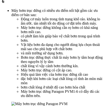
6
Máy bơm trục đứng có nhiều ưu điểm nổi bật gồm các ưu
điểm cơ bản sau:
Động cơ máy luôn trong tình trạng khô ráo. không lo
ẩm ước. tản nhiệt tốt do động cơ đặt trên đỉnh máy.
Máy bơm trục đứng không cần rọ bơm có khả năng
bơm mồi cao.
có phớt làm kín giúp bảo vệ chất bơm trong quá trình
bơm.
Vật liệu bơm đa dạng cho người dùng lựa chọn thoải
mái sao cho phù hợp với chất bơm
và môi trường sử dụng bơm.
Bơm trục đứng thực chất là máy bơm ly tâm hoạt động
theo nguyên lý ly tâm
chất lỏng vì vậy cánh bơm thường kín.
Máy bơm trục đứng có cột áp cao.
Hiệu quả làm việc của bơm trục đứng rất cao
đặc biệt khi bơm các loại chất lỏng có tính ăn mòn mài
mòn
bơm chất lỏng ở nhiệt độ cao bơm hóa chất
Máy bơm trục đứng Paragon PVM1-6 có đầy đủ các
ưu điểm trên.