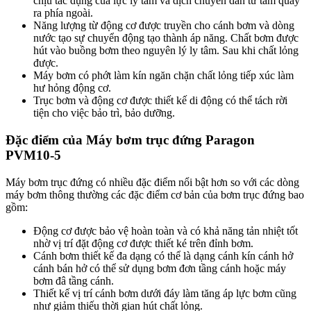
chịu tác dụng của lực ly tâm và dịch chuyển dần từ tâm quay
ra phía ngoài.
Năng lượng từ động cơ được truyền cho cánh bơm và dòng
nước tạo sự chuyển động tạo thành áp năng. Chất bơm được
hút vào buồng bơm theo nguyên lý ly tâm. Sau khi chất lỏng
được.
Máy bơm có phớt làm kín ngăn chặn chất lỏng tiếp xúc làm
hư hỏng động cơ.
Trục bơm và động cơ được thiết kế di động có thể tách rời
tiện cho việc bảo trì, bảo dưỡng.
Đặc điểm của Máy bơm trục đứng Paragon
PVM10-5
Máy bơm trục đứng có nhiều đặc điểm nổi bật hơn so với các dòng
máy bơm thông thường các đặc điểm cơ bản của bơm trục đứng bao
gồm:
Động cơ được bảo vệ hoàn toàn và có khả năng tản nhiệt tốt
nhờ vị trí đặt động cơ được thiết ké trên đỉnh bơm.
Cánh bơm thiết kế đa dạng có thể là dạng cánh kín cánh hở
cánh bán hở có thể sử dụng bơm đơn tầng cánh hoặc máy
bơm đâ tầng cánh.
Thiết kế vị trí cánh bơm dưới đáy làm tăng áp lực bơm cũng
như giảm thiếu thời gian hút chất lỏng.