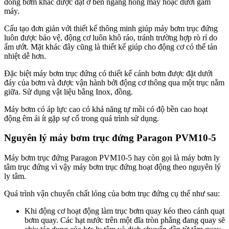
dòng bơm khác được đặt ở bên ngang hông máy hoặc dưới gầm
máy.
Cấu tạo đơn giản với thiết kế thông minh giúp máy bơm trục đứng
luôn được bảo vệ, động cơ luôn khô ráo, tránh trường hợp rò rỉ do
ẩm ướt. Mặt khác đây cũng là thiết kế giúp cho động cơ có thể tản
nhiệt dễ hơn.
Đặc biệt máy bơm trục đứng có thiết kế cánh bơm được đặt dưới
đáy của bơm và được vận hành bởi động cơ thông qua một trục nằm
giữa. Sử dụng vật liệu bằng Inox, đồng.
Máy bơm có áp lực cao có khả năng tự mồi có độ bền cao hoạt
động êm ái ít gặp sự cố trong quá trình sử dụng.
Nguyên lý máy bơm trục đứng
Paragon PVM10-5
Máy bơm trục đứng Paragon PVM10-5 hay còn gọi là máy bơm ly
tâm trục đứng vì vậy máy bơm trục đứng hoạt động theo nguyên lý
ly tâm.
Quá trình vận chuyển chất lỏng của bơm trục đứng cụ thể như sau:
Khi động cơ hoạt động làm trục bơm quay kéo theo cánh quạt
bơm quay. Các hạt nước trên một đĩa tròn phẳng đang quay sẽ