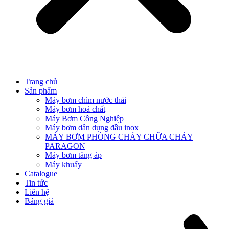
Trang chủ
Sản phẩm
Máy bơm chìm nước thải
Máy bơm hoá chất
Máy Bơm Công Nghiệp
Máy bơm dân dụng đầu inox
MÁY BƠM PHÒNG CHÁY CHỮA CHÁY
PARAGON
Máy bơm tăng áp
Máy khuấy
Catalogue
Tin tức
Liên hệ
Bảng giá