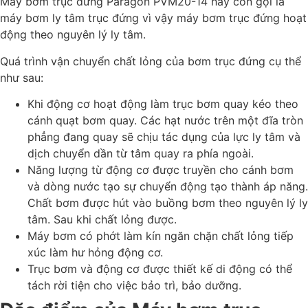
Máy bơm trục đứng Paragon PVM20-14 hay còn gọi là
máy bơm ly tâm trục đứng vì vậy máy bơm trục đứng hoạt
động theo nguyên lý ly tâm.
Quá trình vận chuyển chất lỏng của bơm trục đứng cụ thể
như sau:
Khi động cơ hoạt động làm trục bơm quay kéo theo
cánh quạt bơm quay. Các hạt nước trên một đĩa tròn
phẳng đang quay sẽ chịu tác dụng của lực ly tâm và
dịch chuyển dần từ tâm quay ra phía ngoài.
Năng lượng từ động cơ được truyền cho cánh bơm
và dòng nước tạo sự chuyển động tạo thành áp năng.
Chất bơm được hút vào buồng bơm theo nguyên lý ly
tâm. Sau khi chất lỏng được.
Máy bơm có phớt làm kín ngăn chặn chất lỏng tiếp
xúc làm hư hỏng động cơ.
Trục bơm và động cơ được thiết kế di động có thể
tách rời tiện cho việc bảo trì, bảo dưỡng.