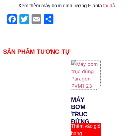
Xem thêm máy bơm định lượng Elanta
tại đâ
Facebook
Twitter
Email
Share
SẢN PHẨM TƯƠNG TỰ
MÁY
BƠM
0
₫
TRỤC
ĐỨNG
Thêm vào giỏ
PARAGON
hàng