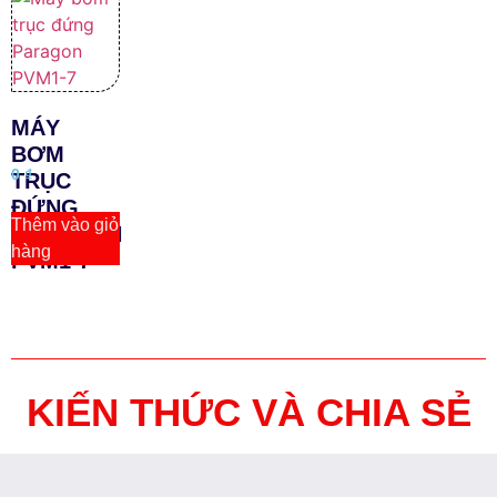
MÁY
BƠM
0
₫
TRỤC
ĐỨNG
Thêm vào giỏ
PARAGON
hàng
PVM1-7
KIẾN THỨC VÀ CHIA SẺ