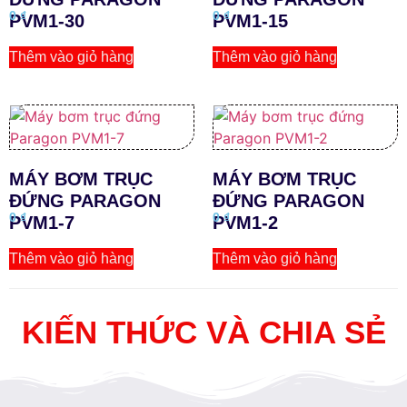
0
₫
0
₫
PVM1-30
PVM1-15
Thêm vào giỏ hàng
Thêm vào giỏ hàng
MÁY BƠM TRỤC
MÁY BƠM TRỤC
ĐỨNG PARAGON
ĐỨNG PARAGON
0
₫
0
₫
PVM1-7
PVM1-2
Thêm vào giỏ hàng
Thêm vào giỏ hàng
KIẾN THỨC VÀ CHIA SẺ