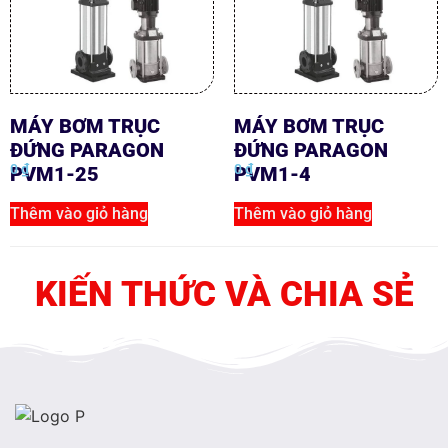
MÁY BƠM TRỤC
MÁY BƠM TRỤC
ĐỨNG PARAGON
ĐỨNG PARAGON
0
₫
0
₫
PVM1-25
PVM1-4
Thêm vào giỏ hàng
Thêm vào giỏ hàng
KIẾN THỨC VÀ CHIA SẺ