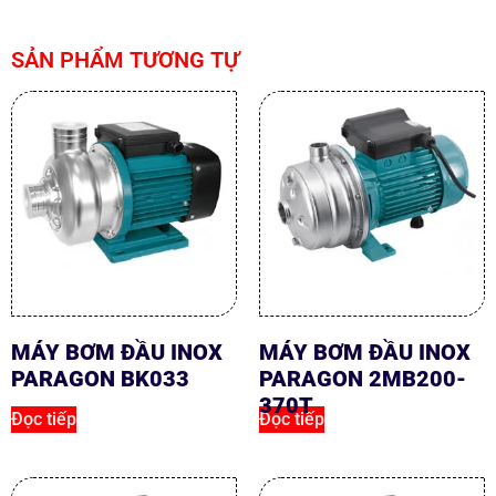
SẢN PHẨM TƯƠNG TỰ
MÁY BƠM ĐẦU INOX
MÁY BƠM ĐẦU INOX
PARAGON BK033
PARAGON 2MB200-
370T
Đọc tiếp
Đọc tiếp