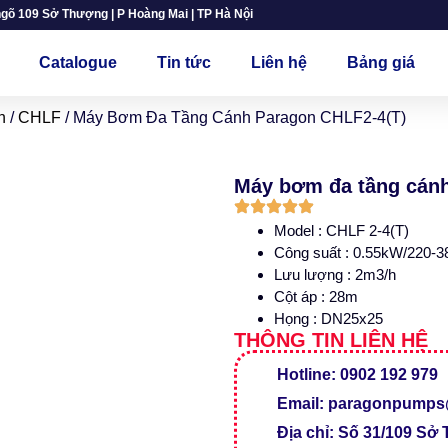
ngõ 109 Sở Thượng | P Hoàng Mai | TP Hà Nội
Catalogue
Tin tức
Liên hệ
Bảng giá
h
/
CHLF
/ Máy Bơm Đa Tầng Cánh Paragon CHLF2-4(T)
Máy bơm đa tầng cánh
Model : CHLF 2-4(T)
Công suất : 0.55kW/220-
Lưu lượng : 2m3/h
Cột áp : 28m
Họng : DN25x25
THÔNG TIN LIÊN HỆ
Hotline: 0902 192 979
Email: paragonpump
Địa chỉ: Số 31/109 Sở