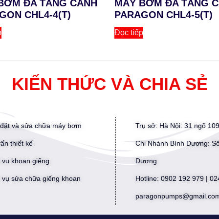
BƠM ĐA TẦNG CÁNH
MÁY BƠM ĐA TẦNG 
GON CHL4-4(T)
PARAGON CHL4-5(T)
p
Đọc tiếp
KIẾN THỨC VÀ CHIA SẺ
 đặt và sửa chữa máy bơm
Trụ sở: Hà Nội: 31 ngõ 1
ấn thiết kế
Chi Nhánh Bình Dương: Số
 vụ khoan giếng
Dương
 vụ sửa chữa giếng khoan
Hotline: 0902 192 979 | 0
paragonpumps@gmail.co