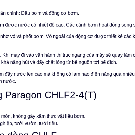
hận chính: Đầu bơm và động cơ bơm.
ơm được nước có nhiệt độ cao. Các cánh bơm hoạt động song 
nhờ vỏ và phốt bơm. Vỏ ngoài của động cơ được thiết kế các kh
 Khi máy đi vào vận hành thì trục ngang của máy sẽ quay làm c
o khả năng hút và đẩy chất lỏng từ bể nguồn tới bể đích.
ơm đẩy nước lên cao mà không có làm hao điện năng quá nhiều
ơm nước.
g Paragon CHLF2-4(T)
i mòn, không gây xâm thực vật liệu bơm.
hiệp, tưới vườn, tưới tiêu.