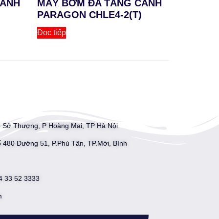
CÁNH
MÁY BƠM ĐA TẦNG CÁNH
PARAGON CHLE4-2(T)
Đọc tiếp
09 Sở Thượng, P Hoàng Mai, TP Hà Nội
 480 Đường 51, P.Phú Tân, TP.Mới, Bình
24 33 52 3333
m