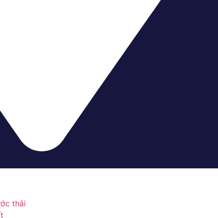
ớc thải
t