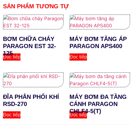
SẢN PHẨM TƯƠNG TỰ
BƠM CHỮA CHÁY
MÁY BƠM TĂNG ÁP
PARAGON EST 32-
PARAGON APS400
125
Đọc tiếp
Đọc tiếp
ĐĨA PHÂN PHỐI KHÍ
MÁY BƠM ĐA TẦNG
RSD-270
CÁNH PARAGON
CHLF4-5(T)
Đọc tiếp
Đọc tiếp